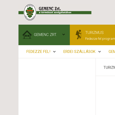
TURIZMUS
GEMENC ZRT.
Fedezze fel program
FEDEZZE FEL!
ERDEI SZÁLLÁSOK
GEM
TURIZ