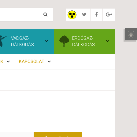
VADGAZ-
ERDŐGAZ-
DÁLKODÁS
DÁLKODÁS
NK
KAPCSOLAT