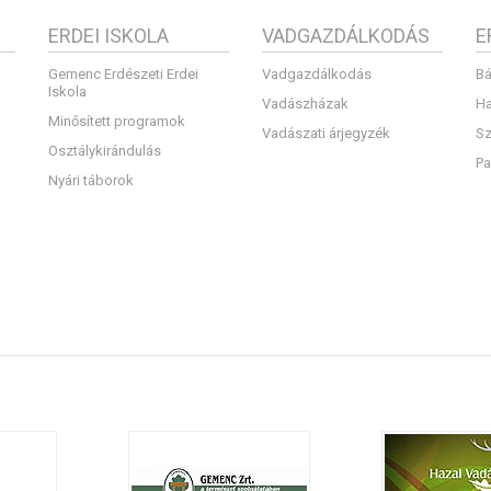
ERDEI ISKOLA
VADGAZDÁLKODÁS
E
Gemenc Erdészeti Erdei
Vadgazdálkodás
Bá
Iskola
Vadászházak
Ha
Minősített programok
Vadászati árjegyzék
Sz
Osztálykirándulás
Pa
Nyári táborok