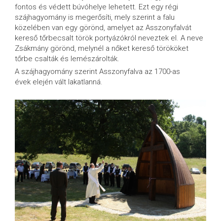
fontos és védett búvóhelye lehetett. Ezt egy régi
szájhagyomány is megerősíti, mely szerint a falu
közelében van egy görönd, amelyet az Asszonyfalvát
kereső tőrbecsalt török portyázókról neveztek el. A neve
Zsákmány görönd, melynél a nőket kereső törököket
tőrbe csalták és lemészárolták.
A szájhagyomány szerint Asszonyfalva az 1700-as
évek elején vált lakatlanná.