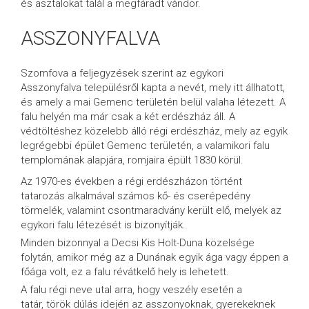
és asztalokat talál a megfáradt vándor.
ASSZONYFALVA
Szomfova a feljegyzések szerint az egykori
Asszonyfalva településről kapta a nevét, mely itt állhatott,
és amely a mai Gemenc területén belül valaha létezett. A
falu helyén ma már csak a két erdészház áll. A
védtöltéshez közelebb álló régi erdészház, mely az egyik
legrégebbi épület Gemenc területén, a valamikori falu
templomának
alapjára, romjaira épült 1830 körül.
Az 1970-es években a régi erdészházon történt
tatarozás alkalmával számos kő- és cserépedény
törmelék, valamint csontmaradvány került elő, melyek az
egykori falu létezését is bizonyítják.
Minden bizonnyal a Decsi Kis Holt-Duna közelsége
folytán, amikor még az a Dunának egyik ága vagy éppen a
főága volt, ez a falu révátkelő hely is lehetett.
A falu régi neve utal arra, hogy veszély esetén a
tatár, török dúlás idején az asszonyoknak, gyerekeknek