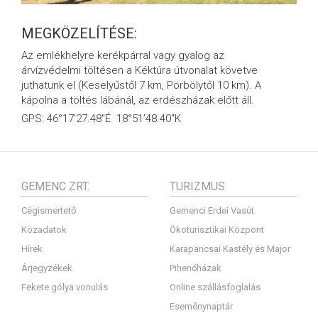
MEGKÖZELÍTÉSE:
Az emlékhelyre kerékpárral vagy gyalog az
árvízvédelmi töltésen a Kéktúra útvonalat követve
juthatunk el (Keselyűstől 7 km, Pörbölytől 10 km). A
kápolna a töltés lábánál, az erdészházak előtt áll.
GPS: 46°17’27.48″É 18°51’48.40″K
GEMENC ZRT.
TURIZMUS
Cégismertető
Gemenci Erdei Vasút
Közadatok
Ökoturisztikai Központ
Hírek
Karapancsai Kastély és Major
Árjegyzékek
Pihenőházak
Fekete gólya vonulás
Online szállásfoglalás
Eseménynaptár