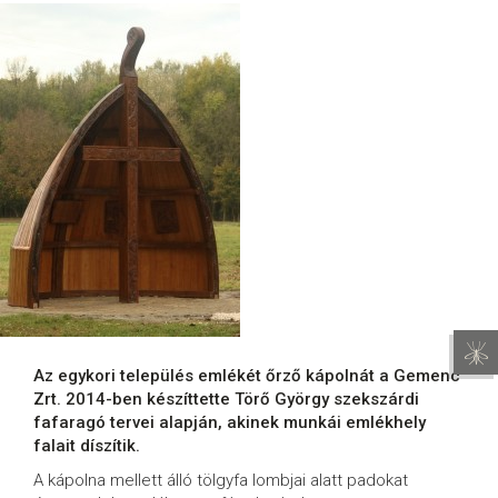
Az egykori település emlékét őrző kápolnát a Gemenc
Zrt. 2014-ben készíttette Törő György szekszárdi
fafaragó tervei alapján, akinek munkái emlékhely
falait díszítik.
A kápolna mellett álló tölgyfa lombjai alatt padokat