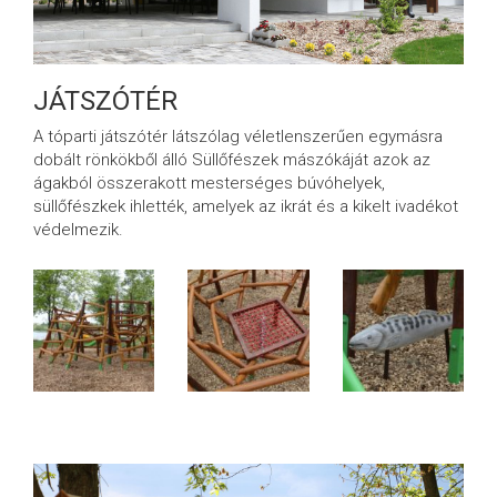
JÁTSZÓTÉR
A tóparti játszótér látszólag véletlenszerűen egymásra
dobált rönkökből álló Süllőfészek mászókáját azok az
ágakból összerakott mesterséges búvóhelyek,
süllőfészkek ihlették, amelyek az ikrát és a kikelt ivadékot
védelmezik.