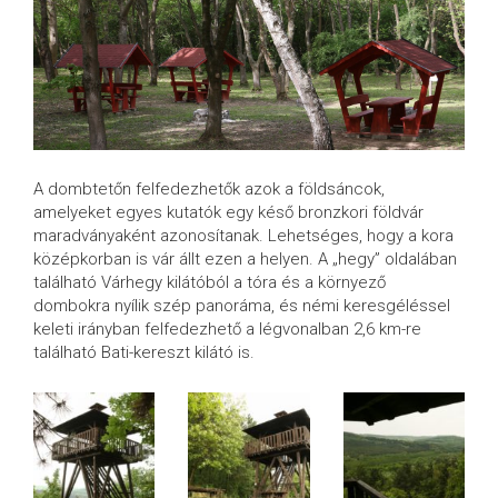
A dombtetőn felfedezhetők azok a földsáncok,
amelyeket egyes kutatók egy késő bronzkori földvár
maradványaként azonosítanak. Lehetséges, hogy a kora
középkorban is vár állt ezen a helyen. A „hegy” oldalában
található Várhegy kilátóból a tóra és a környező
dombokra nyílik szép panoráma, és némi keresgéléssel
keleti irányban felfedezhető a légvonalban 2,6 km-re
található Bati-kereszt kilátó is.