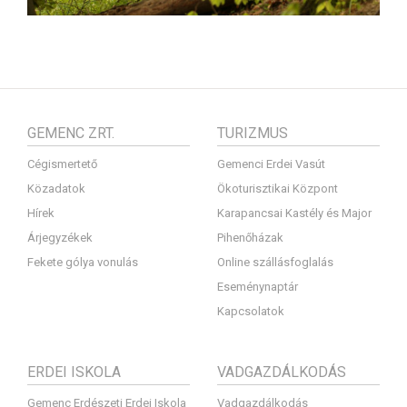
GEMENC ZRT.
TURIZMUS
Cégismertető
Gemenci Erdei Vasút
Közadatok
Ökoturisztikai Központ
Hírek
Karapancsai Kastély és Major
Árjegyzékek
Pihenőházak
Fekete gólya vonulás
Online szállásfoglalás
Eseménynaptár
Kapcsolatok
ERDEI ISKOLA
VADGAZDÁLKODÁS
Gemenc Erdészeti Erdei Iskola
Vadgazdálkodás