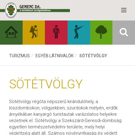
TURIZMUS
EGYÉB LÁTNIVALÓK
SÖTÉTVÖLGY
SÖTÉTVÖLGY
Sötétvölgy régóta népszerű kirándulóhely, a
löszdombokon, völgyekben, szurdokok mélyén, erdők
árnyékában kanyargó turistautak varázslatos helyekre
vezetnek el. Sötétvölgy a Szekszárd-Geresdi-dombság
egyetlen természetvédelmi területe, mely helyi
védettség alatt áll. Számos növényritkaság és védett