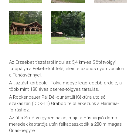
Az Erzsébet tisztásról indul az 5,4 km-es Sötétvölgyi
futópálya a Fekete-kút felé, eleinte azonos nyomvonalon
a Tanösvénnyel.
A tisztást körbeöleli Tolna-megye legöregebb erdeje, a
több mint 180 éves cseres-tölgyes társulás.
A Rockenbauer Pál Dél-dunántúli Kéktúra utolsó
szakaszán (DDK-11) Grábóc felöl érkezünk a Haramia-
forráshoz.
Az út a Sötétvölgyben halad, majd a Húshagyó-domb
meredek kaptatója után felkapaszkodik a 280 m magas
Óriás-hegyre.