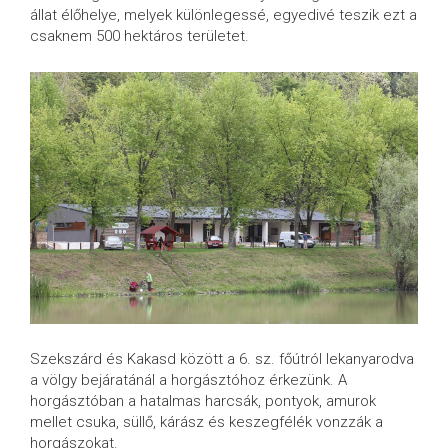
állat élőhelye, melyek különlegessé, egyedivé teszik ezt a
csaknem 500 hektáros területet.
Szekszárd és Kakasd között a 6. sz. főútról lekanyarodva
a völgy bejáratánál a horgásztóhoz érkezünk. A
horgásztóban a hatalmas harcsák, pontyok, amurok
mellet csuka, süllő, kárász és keszegfélék vonzzák a
horgászokat.