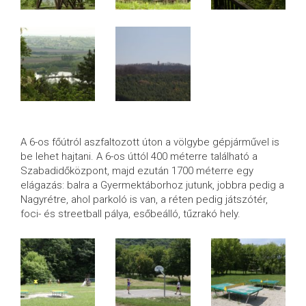
A 6-os főútról aszfaltozott úton a völgybe gépjárművel is
be lehet hajtani. A 6-os úttól 400 méterre található a
Szabadidőközpont, majd ezután 1700 méterre egy
elágazás: balra a Gyermektáborhoz jutunk, jobbra pedig a
Nagyrétre, ahol parkoló is van, a réten pedig játszótér,
foci- és streetball pálya, esőbeálló, tűzrakó hely.