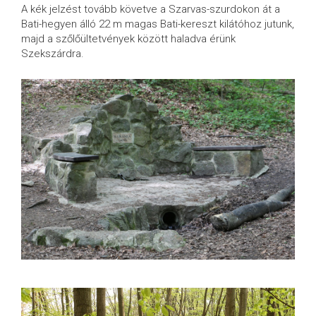
A kék jelzést tovább követve a Szarvas-szurdokon át a
Bati-hegyen álló 22 m magas Bati-kereszt kilátóhoz jutunk,
majd a szőlőültetvények között haladva érünk
Szekszárdra.