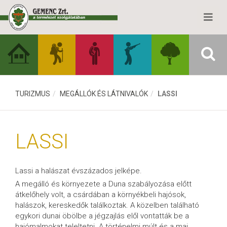
TURIZMUS
MEGÁLLÓK ÉS LÁTNIVALÓK
LASSI
LASSI
Lassi a halászat évszázados jelképe.
A megálló és környezete a Duna szabályozása előtt
átkelőhely volt, a csárdában a környékbeli hajósok,
halászok, kereskedők találkoztak. A közelben található
egykori dunai öbölbe a jégzajlás elől vontatták be a
hajómalmokat teleltetni. A történelmi múlt és a mai