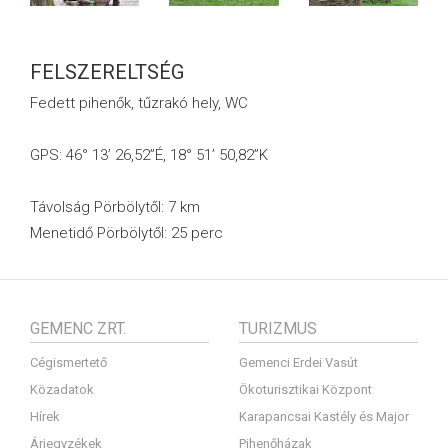
FELSZERELTSÉG
Fedett pihenők, tűzrakó hely, WC
GPS: 46° 13’ 26,52”É, 18° 51’ 50,82”K
Távolság Pörbölytől: 7 km
Menetidő Pörbölytől: 25 perc
GEMENC ZRT.
TURIZMUS
Cégismertető
Gemenci Erdei Vasút
Közadatok
Ökoturisztikai Központ
Hírek
Karapancsai Kastély és Major
Árjegyzékek
Pihenőházak