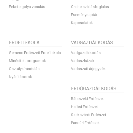
Fekete gólya vonulás
Online szállásfoglalás
Eseménynaptár
Kapcsolatok
ERDEI ISKOLA
VADGAZDÁLKODÁS
Gemenc Erdészeti Erdei Iskola
Vadgazdálkodás
Minősített programok
Vadászházak
Osztálykirándulás
Vadászati árjegyzék
Nyári táborok
ERDŐGAZDÁLKODÁS
Bátaszéki Erdészet
Hajósi Erdészet
Szekszárdi Erdészet
Pandúri Erdészet