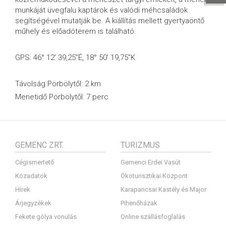
munkáját üvegfalu kaptárok és valódi méhcsaládok
segítségével mutatják be. A kiállítás mellett gyertyaöntő
műhely és előadóterem is található.
GPS: 46° 12’ 39,25”É, 18° 50’ 19,75”K
Távolság Pörbölytől: 2 km
Menetidő Pörbölytől: 7 perc
GEMENC ZRT.
TURIZMUS
Cégismertető
Gemenci Erdei Vasút
Közadatok
Ökoturisztikai Központ
Hírek
Karapancsai Kastély és Major
Árjegyzékek
Pihenőházak
Fekete gólya vonulás
Online szállásfoglalás