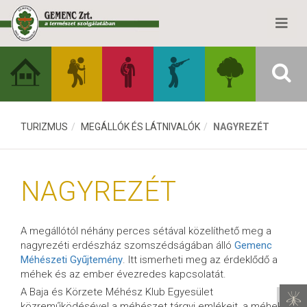
TURIZMUS
MEGÁLLÓK ÉS LÁTNIVALÓK
NAGYREZÉT
NAGYREZÉT
A megállótól néhány perces sétával közelíthető meg a
nagyrezéti erdészház szomszédságában álló
Gemenc
Méhészeti Gyűjtemény
. Itt ismerheti meg az érdeklődő a
méhek és az ember évezredes kapcsolatát.
A Baja és Körzete Méhész Klub Egyesület
közreműködésével a méhészet tárgyi emlékeit, a méhek