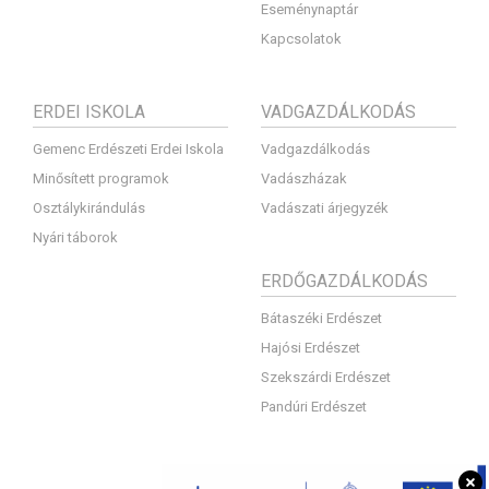
Eseménynaptár
Kapcsolatok
ERDEI ISKOLA
VADGAZDÁLKODÁS
Gemenc Erdészeti Erdei Iskola
Vadgazdálkodás
Minősített programok
Vadászházak
Osztálykirándulás
Vadászati árjegyzék
Nyári táborok
ERDŐGAZDÁLKODÁS
Bátaszéki Erdészet
Hajósi Erdészet
Szekszárdi Erdészet
Pandúri Erdészet