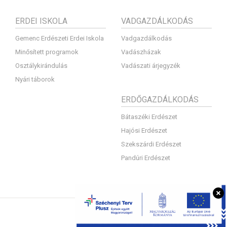
ERDEI ISKOLA
VADGAZDÁLKODÁS
Gemenc Erdészeti Erdei Iskola
Vadgazdálkodás
Minősített programok
Vadászházak
Osztálykirándulás
Vadászati árjegyzék
Nyári táborok
ERDŐGAZDÁLKODÁS
Bátaszéki Erdészet
Hajósi Erdészet
Szekszárdi Erdészet
Pandúri Erdészet