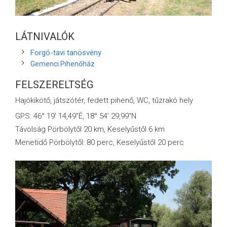
LÁTNIVALÓK
Forgó-tavi tanösvény
Gemenci Pihenőház
FELSZERELTSÉG
Hajókikötő, játszótér, fedett pihenő, WC, tűzrakó hely
GPS: 46° 19’ 14,49”É, 18° 54’ 29,99”N
Távolság Pörbölytől 20 km, Keselyűstől 6 km
Menetidő Pörbölytől: 80 perc, Keselyűstől 20 perc