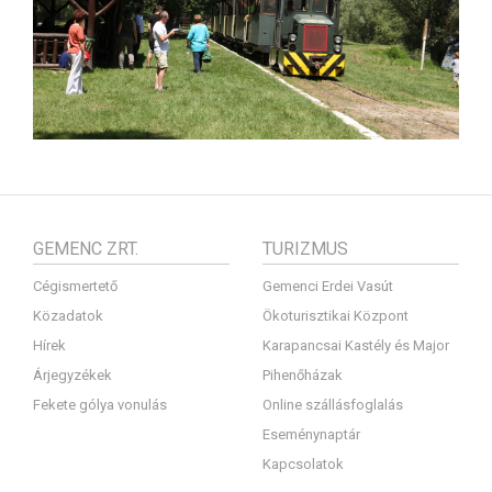
GEMENC ZRT.
TURIZMUS
Cégismertető
Gemenci Erdei Vasút
Közadatok
Ökoturisztikai Központ
Hírek
Karapancsai Kastély és Major
Árjegyzékek
Pihenőházak
Fekete gólya vonulás
Online szállásfoglalás
Eseménynaptár
Kapcsolatok