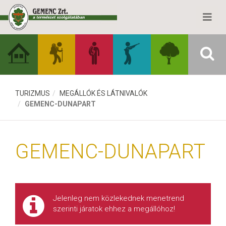
TURIZMUS
MEGÁLLÓK ÉS LÁTNIVALÓK
GEMENC-DUNAPART
GEMENC-DUNAPART
Jelenleg nem közlekednek menetrend
szerinti járatok ehhez a megállóhoz!