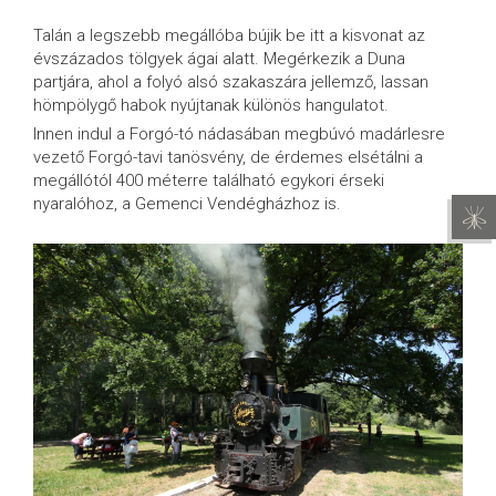
Talán a legszebb megállóba bújik be itt a kisvonat az
évszázados tölgyek ágai alatt. Megérkezik a Duna
partjára, ahol a folyó alsó szakaszára jellemző, lassan
hömpölygő habok nyújtanak különös hangulatot.
Innen indul a Forgó-tó nádasában megbúvó madárlesre
vezető Forgó-tavi tanösvény, de érdemes elsétálni a
megállótól 400 méterre található egykori érseki
nyaralóhoz, a Gemenci Vendégházhoz is.