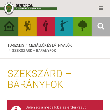
TURIZMUS
MEGÁLLÓK ÉS LÁTNIVALÓK
SZEKSZÁRD – BÁRÁNYFOK
SZEKSZÁRD –
BÁRÁNYFOK
Jelenleg a megállóba az erdei vasút