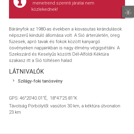
menetrend szerinti járatai nem
közlekednek!
Bárányfok az 1980-as években a kisvasutas kirándulások
népszerű kiinduló állomása volt. A Sió árterületén, öreg
füzesek, apró tavak és fokok között kanyargó
ösvényeken napjainkban is nagy élmény végigsétálni. A
Szekszárd és Keselyűs közötti Dél-Alföldi Kéktúra
szakasz itt a Sió töltésen halad.
LÁTNIVALÓK
Szilágy-foki tanösvény
GPS: 46°20’40.01″É, 18°47’25.81″K
Távolság Pörbölytől: vasúton 30 km, a kéktúra útvonalon
23 km