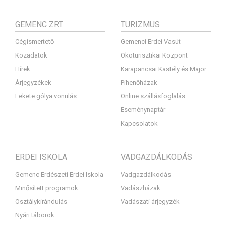
GEMENC ZRT.
TURIZMUS
Cégismertető
Gemenci Erdei Vasút
Közadatok
Ökoturisztikai Központ
Hírek
Karapancsai Kastély és Major
Árjegyzékek
Pihenőházak
Fekete gólya vonulás
Online szállásfoglalás
Eseménynaptár
Kapcsolatok
ERDEI ISKOLA
VADGAZDÁLKODÁS
Gemenc Erdészeti Erdei Iskola
Vadgazdálkodás
Minősített programok
Vadászházak
Osztálykirándulás
Vadászati árjegyzék
Nyári táborok