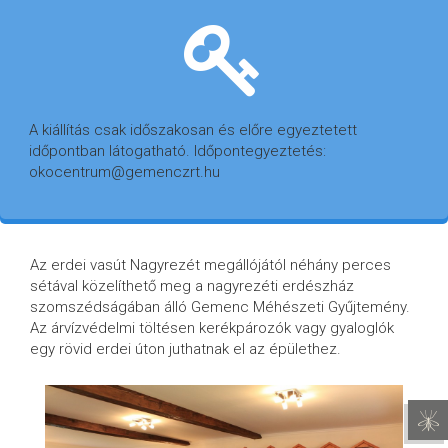
A kiállítás csak időszakosan és előre egyeztetett
időpontban látogatható. Időpontegyeztetés:
okocentrum@gemenczrt.hu
Az erdei vasút Nagyrezét megállójától néhány perces
sétával közelíthető meg a nagyrezéti erdészház
szomszédságában álló Gemenc Méhészeti Gyűjtemény.
Az árvízvédelmi töltésen kerékpározók vagy gyaloglók
egy rövid erdei úton juthatnak el az épülethez.