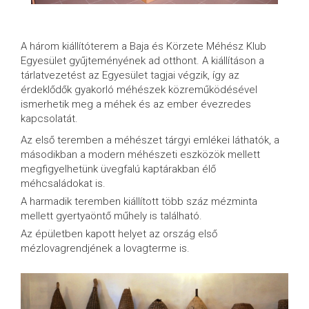
A három kiállítóterem a Baja és Körzete Méhész Klub
Egyesület gyűjteményének ad otthont. A kiállításon a
tárlatvezetést az Egyesület tagjai végzik, így az
érdeklődők gyakorló méhészek közreműködésével
ismerhetik meg a méhek és az ember évezredes
kapcsolatát.
Az első teremben a méhészet tárgyi emlékei láthatók, a
másodikban a modern méhészeti eszközök mellett
megfigyelhetünk üvegfalú kaptárakban élő
méhcsaládokat is.
A harmadik teremben kiállított több száz mézminta
mellett gyertyaöntő műhely is található.
Az épületben kapott helyet az ország első
mézlovagrendjének a lovagterme is.