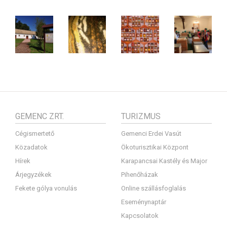
GEMENC ZRT.
TURIZMUS
Cégismertető
Gemenci Erdei Vasút
Közadatok
Ökoturisztikai Központ
Hírek
Karapancsai Kastély és Major
Árjegyzékek
Pihenőházak
Fekete gólya vonulás
Online szállásfoglalás
Eseménynaptár
Kapcsolatok