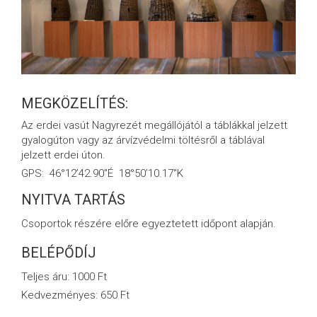
MEGKÖZELÍTÉS:
Az erdei vasút Nagyrezét megállójától a táblákkal jelzett
gyalogúton vagy az árvízvédelmi töltésről a táblával
jelzett erdei úton.
GPS: 46°12’42.90″É 18°50’10.17″K
NYITVA TARTÁS
Csoportok részére előre egyeztetett időpont alapján.
BELÉPŐDÍJ
Teljes áru: 1000 Ft
Kedvezményes: 650 Ft