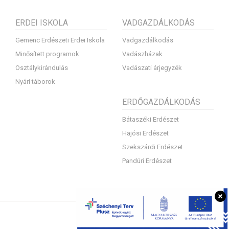
ERDEI ISKOLA
VADGAZDÁLKODÁS
Gemenc Erdészeti Erdei Iskola
Vadgazdálkodás
Minősített programok
Vadászházak
Osztálykirándulás
Vadászati árjegyzék
Nyári táborok
ERDŐGAZDÁLKODÁS
Bátaszéki Erdészet
Hajósi Erdészet
Szekszárdi Erdészet
Pandúri Erdészet