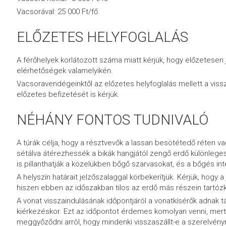
Vacsorával: 25 000 Ft/fő
ELŐZETES HELYFOGLALÁS
A férőhelyek korlátozott száma miatt kérjük, hogy előzetesen 
elérhetőségek valamelyikén.
Vacsoravendégeinktől az előzetes helyfoglalás mellett a vissz
előzetes befizetését is kérjük.
NÉHÁNY FONTOS TUDNIVALÓ
A túrák célja, hogy a résztvevők a lassan besötétedő réten 
sétálva átérezhessék a bikák hangjától zengő erdő különlege
is pillanthatják a közelükben bőgő szarvasokat, és a bőgés inte
A helyszín határait jelzőszalaggal körbekerítjük. Kérjük, hogy a 
hiszen ebben az időszakban tilos az erdő más részein tartóz
A vonat visszaindulásának időpontjáról a vonatkísérők adnak tá
kiérkezéskor. Ezt az időpontot érdemes komolyan venni, mert
meggyőződni arról, hogy mindenki visszaszállt-e a szerelvényr