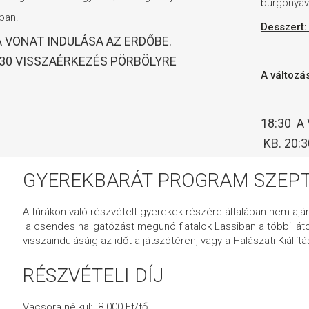
burgonyáv
ában.
Desszert:
A VONAT INDULÁSA AZ ERDŐBE.
:30 VISSZAÉRKEZÉS PÖRBÖLYRE
A változás
18:30 A
KB. 20:
GYEREKBARÁT PROGRAM SZEPT
A túrákon való részvételt gyerekek részére általában nem ajá
a csendes hallgatózást megunó fiatalok Lassiban a többi látog
visszaindulásáig az időt a játszótéren, vagy a Halászati Kiállí
RÉSZVÉTELI DÍJ
Vacsora nélkül: 8 000 Ft/fő