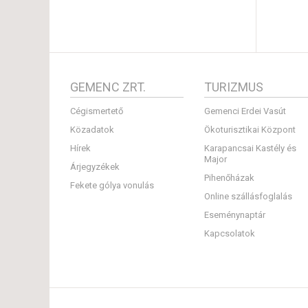
GEMENC ZRT.
TURIZMUS
Cégismertető
Gemenci Erdei Vasút
Közadatok
Ökoturisztikai Központ
Hírek
Karapancsai Kastély és
Major
Árjegyzékek
Pihenőházak
Fekete gólya vonulás
Online szállásfoglalás
Eseménynaptár
Kapcsolatok