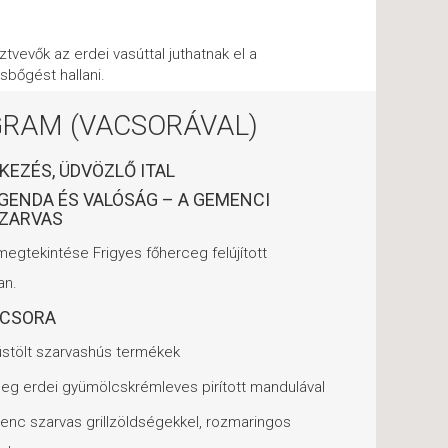
ztvevők az erdei vasúttal juthatnak el a
sbőgést hallani.
RAM (VACSORÁVAL)
RKEZÉS, ÜDVÖZLŐ ITAL
EGENDA ÉS VALÓSÁG – A GEMENCI
ZARVAS
s megtekintése Frigyes főherceg felújított
an.
ACSORA
stölt szarvashús termékek
eg erdei gyümölcskrémleves pirított mandulával
enc szarvas grillzöldségekkel, rozmaringos