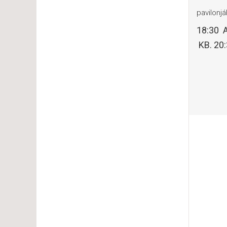
pavilonj
18:30 
KB. 20