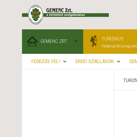
TURIZMUS
GEMENC ZRT.
Fedezze fel program
FEDEZZE FEL!
ERDEI SZÁLLÁSOK
GEM
TURIZ