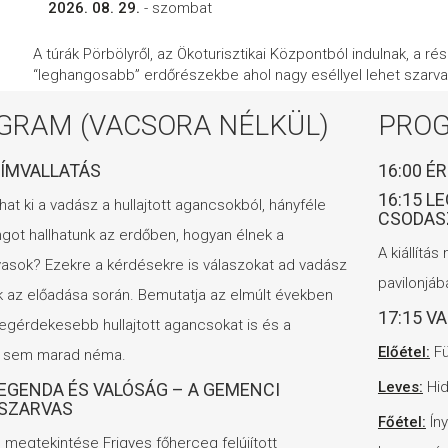
2026. 08. 29.
- szombat
A túrák Pörbölyről, az Ökoturisztikai Központból indulnak, a rés
“leghangosabb” erdőrészekbe ahol nagy eséllyel lehet szarva
GRAM (VACSORA NÉLKÜL)
PROG
GÍMVALLATÁS
16:00 É
16:15 L
hat ki a vadász a hullajtott agancsokból, hányféle
CSODAS
got hallhatunk az erdőben, hogyan élnek a
A kiállítá
asok? Ezekre a kérdésekre is válaszokat ad vadász
pavilonjáb
k az előadása során. Bemutatja az elmúlt években
17:15 V
 legérdekesebb hullajtott agancsokat is és a
Előétel:
Fü
t sem marad néma.
Leves:
Hid
LEGENDA ÉS VALÓSÁG – A GEMENCI
SZARVAS
Főétel:
Íny
ás megtekintése Frigyes főherceg felújított