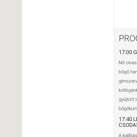
PRO
17:00 
Mit olvas
bőgő han
gímszarv
kollégán
gyűjtött
bőgőkür
17:40 
CSODA
A kiállít