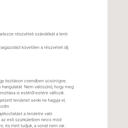
jelezze részvételi szándékát a lenti
aigazolást követően a részvételi díj
vagy tisztáson csendben ücsörögve,
s hangulatát. Nem valószínű, hogy meg
nzitása is estéről-estére változik.
jelzett területet senki ne hagyja el,
kodni.
jékoztatást a területre való
 az esti szürkületben nincs mód
e, és mint tudjuk, a vonat nem vár…