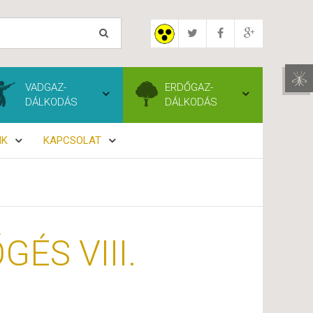
VADGAZ-
ERDŐGAZ-
DÁLKODÁS
DÁLKODÁS
NK
KAPCSOLAT
ÉS VIII.