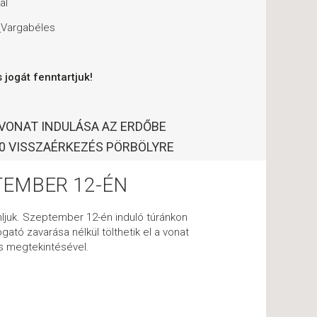
al
Vargabéles
 jogát fenntartjuk!
 VONAT INDULÁSA AZ ERDŐBE
30 VISSZAÉRKEZÉS PÖRBÖLYRE
EMBER 12-ÉN
nljuk. Szeptember 12-én induló túránkon
ató zavarása nélkül tölthetik el a vonat
tás megtekintésével.