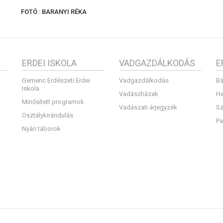
FOTÓ : BARANYI RÉKA
ERDEI ISKOLA
VADGAZDÁLKODÁS
E
Gemenc Erdészeti Erdei
Vadgazdálkodás
Bá
Iskola
Vadászházak
Ha
Minősített programok
Vadászati árjegyzék
Sz
Osztálykirándulás
Pa
Nyári táborok