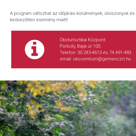
A program változhat az időjárási körülmények, útviszonyok é
kedvezőtlen esemény miatt!
Ökoturisztikai Központ
Pörböly, Bajai út 100.
Telefon: 30 243-4613 és 74 491-483
email: okocentrum@gemenczrt.hu