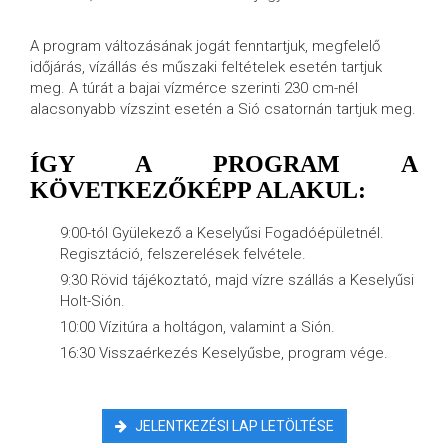
A program változásának jogát fenntartjuk, megfelelő
időjárás, vízállás és műszaki feltételek esetén tartjuk
meg. A túrát a bajai vízmérce szerinti 230 cm-nél
alacsonyabb vízszint esetén a Sió csatornán tartjuk meg.
ÍGY A PROGRAM A
KÖVETKEZŐKÉPP ALAKUL:
9:00-tól Gyülekező a Keselyűsi Fogadóépületnél.
Regisztáció, felszerelések felvétele.
9:30 Rövid tájékoztató, majd vízre szállás a Keselyűsi
Holt-Sión.
10:00 Vízitúra a holtágon, valamint a Sión.
16:30 Visszaérkezés Keselyűsbe, program vége.
JELENTKEZÉSI LAP LETÖLTÉSE