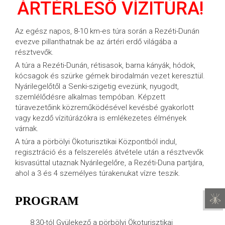
ÁRTÉRLESŐ VÍZITÚRA!
Az egész napos, 8-10 km-es túra során a Rezéti-Dunán
evezve pillanthatnak be az ártéri erdő világába a
résztvevők.
A túra a Rezéti-Dunán, rétisasok, barna kányák, hódok,
kócsagok és szürke gémek birodalmán vezet keresztül.
Nyárilegelőtől a Senki-szigetig evezünk, nyugodt,
szemlélődésre alkalmas tempóban. Képzett
túravezetőink közreműködésével kevésbé gyakorlott
vagy kezdő vízitúrázókra is emlékezetes élmények
várnak.
A túra a pörbölyi Ökoturisztikai Központból indul,
regisztráció és a felszerelés átvétele után a résztvevők
kisvasúttal utaznak Nyárilegelőre, a Rezéti-Duna partjára,
ahol a 3 és 4 személyes túrakenukat vízre teszik.
PROGRAM
8:30-tól Gyülekező a pörbölyi Ökoturisztikai