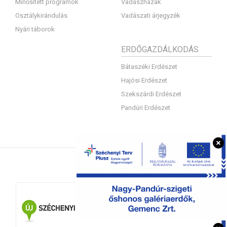
Minősített programok
Vadászházak
Osztálykirándulás
Vadászati árjegyzék
Nyári táborok
ERDŐGAZDÁLKODÁS
Bátaszéki Erdészet
Hajósi Erdészet
Szekszárdi Erdészet
Pandúri Erdészet