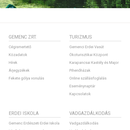
GEMENC ZRT.
TURIZMUS
Cégismertető
Gemenci Erdei Vasút
Közadatok
Ökoturisztikai Központ
Hírek
Karapancsai Kastély és Major
Árjegyzékek
Pihenőházak
Fekete gólya vonulás
Online szállásfoglalás
Eseménynaptár
Kapcsolatok
ERDEI ISKOLA
VADGAZDÁLKODÁS
Gemenc Erdészeti Erdei Iskola
Vadgazdálkodás