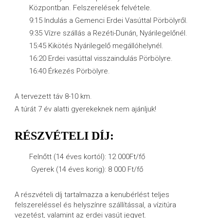
Központban. Felszerelések felvétele.
9:15 Indulás a Gemenci Erdei Vasúttal Pörbölyről.
9:35 Vízre szállás a Rezéti-Dunán, Nyárilegelőnél.
15:45 Kikötés Nyárilegelő megállóhelynél.
16:20 Erdei vasúttal visszaindulás Pörbölyre.
16:40 Érkezés Pörbölyre.
A tervezett táv 8-10 km.
A túrát 7 év alatti gyerekeknek nem ajánljuk!
RÉSZVÉTELI DÍJ:
Felnőtt (14 éves kortól): 12 000Ft/fő
Gyerek (14 éves korig): 8 000 Ft/fő
A részvételi díj tartalmazza a kenubérlést teljes
felszereléssel és helyszínre szállítással, a vízitúra
vezetést, valamint az erdei vasút jegyet.