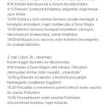
8:30 Indulás különbusszal a vízitúra kezdőpontjára.
9:15 Érkezés Szekszárd-Palánkra, eligazítás, majd kenuk
vízre tétele.
10:00 Vízitúra a Sión érintve Gemenc északi vízivilágát, a
keselyűsi árvízsilipet, majd csatlakozás a Duna főágra.
16:00 Kikötés Gemenc-Dunapart közelében zátonyon,
táborhelyszín kiválasztása, sátrak felállítása.
18:00-tól Bográcsos vacsora, este kötetlen beszélgetés
és szabad időtöltés.
2. nap ( július 26., vasárnap)
Korán reggel ébredés és táborbontás.
8:00 Indulás a Duna főágon déli irányba. Útközben
zátonyokat érintve több megálló, „strandolás”.
16:00-ig Érkezés és kikötés a Rezéti-Duna partján
Nyárilegelőn (vízállástól függően!).
16:20 Felszállás a menetrend szerint érkező erdei vasútra
és utazás Pörbölyre.
16:40 Visszaérkezés erdei vasúttal Pörbölyre,
felszerelések leadása, majd elutazás.