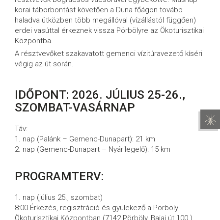
korai táborbontást követően a Duna főágon tovább
haladva útközben több megállóval (vízállástól függően)
erdei vasúttal érkeznek vissza Pörbölyre az Ökoturisztikai
Központba.
A résztvevőket szakavatott gemenci vízitúravezető kíséri
végig az út során.
IDŐPONT: 2026. JÚLIUS 25-26
.,
SZOMBAT-VASÁRNAP
Táv:
1. nap (Palánk – Gemenc-Dunapart): 21 km
2. nap (Gemenc-Dunapart – Nyárilegelő): 15 km
PROGRAMTERV:
1. nap (július 25., szombat)
8:00 Érkezés, regisztráció és gyülekező a Pörbölyi
Ökoturisztikai Központban (7142 Pörböly, Bajai út 100.)