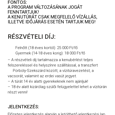
FONTOS:
A PROGRAM VÁLTOZÁSÁNAK JOGÁT
FENNTARTJUK!
A KENUTÚRÁT CSAK MEGFELELŐ VÍZÁLLÁS,
ILLETVE IDŐJÁRÁS ESETÉN TARTJUK MEG!
RÉSZVÉTELI DÍJ:
Felnőtt (18 éves kortól): 25 000 Ft/fő
Gyermek (14-18 éves korig): 18 000 Ft/fő
– A részvételi díj tartalmazza a kenubérlést teljes
felszereléssel és helyszínre szállítással, a transzfert
Pörböly-Szekszárd között, a vízitúravezetést, a
vacsorát, valamint az erdei vasút jegyet.
– A túrát 14 év alatti gyerekeknek nem ajánljuk!
– 18 év alatt kizárólag szülői felügyelettel lehet a vízitúrán
részt venni!
JELENTKEZÉS:
Előzetes jelentkezés alapján a letölthető jelentkezési lap