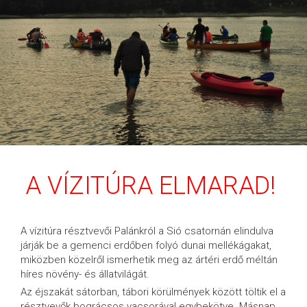
A VÍZITÚRA ELMARAD
!
A vízitúra résztvevői Palánkról a Sió csatornán elindulva
járják be a gemenci erdőben folyó dunai mellékágakat,
miközben közelről ismerhetik meg az ártéri erdő méltán
híres növény- és állatvilágát.
Az éjszakát sátorban, tábori körülmények között töltik el a
résztvevők bográcsos vacsorával egybekötve. Másnap