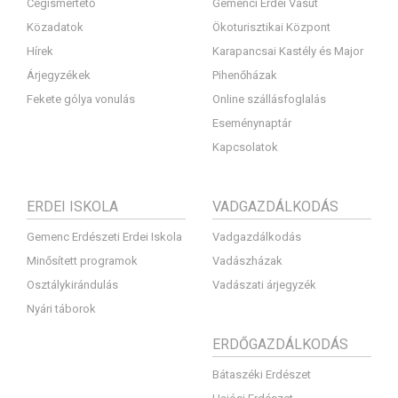
Cégismertető
Gemenci Erdei Vasút
Közadatok
Ökoturisztikai Központ
Hírek
Karapancsai Kastély és Major
Árjegyzékek
Pihenőházak
Fekete gólya vonulás
Online szállásfoglalás
Eseménynaptár
Kapcsolatok
ERDEI ISKOLA
VADGAZDÁLKODÁS
Gemenc Erdészeti Erdei Iskola
Vadgazdálkodás
Minősített programok
Vadászházak
Osztálykirándulás
Vadászati árjegyzék
Nyári táborok
ERDŐGAZDÁLKODÁS
Bátaszéki Erdészet