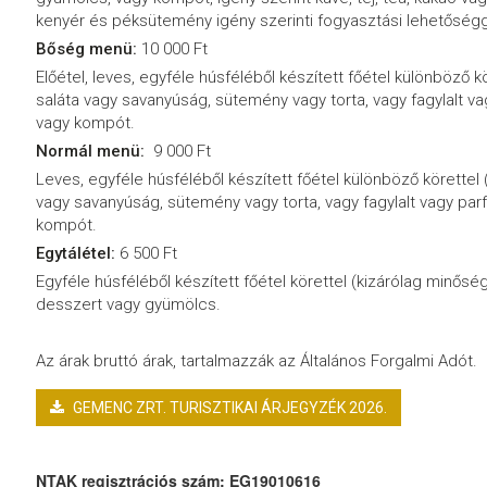
kenyér és péksütemény igény szerinti fogyasztási lehetőségg
Bőség menü:
10 000 Ft
Előétel, leves, egyféle húsféléből készített főétel különböző k
saláta vagy savanyúság, sütemény vagy torta, vagy fagylalt v
vagy kompót.
Normál menü:
9 000 Ft
Leves, egyféle húsféléből készített főétel különböző körettel 
vagy savanyúság, sütemény vagy torta, vagy fagylalt vagy par
kompót.
Egytálétel:
6 500 Ft
Egyféle húsféléből készített főétel körettel (kizárólag minősé
desszert vagy gyümölcs.
Az árak bruttó árak, tartalmazzák az Általános Forgalmi Adót.
GEMENC ZRT. TURISZTIKAI ÁRJEGYZÉK 2026.
NTAK regisztrációs szám:
EG19010616