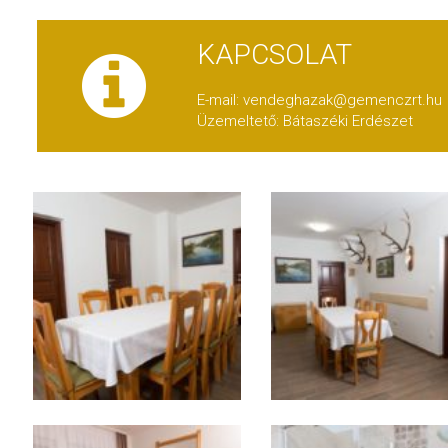
KAPCSOLAT
E-mail: vendeghazak@gemenczrt.hu
Üzemeltető: Bátaszéki Erdészet