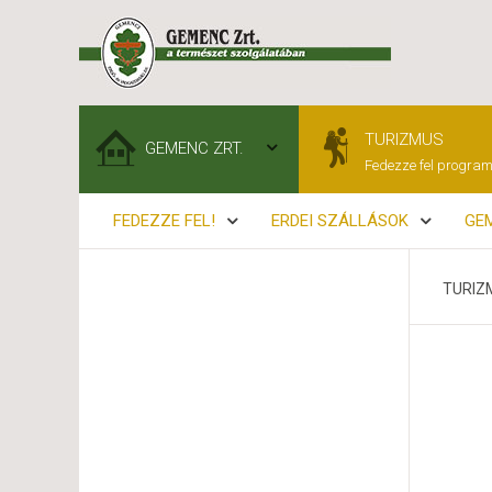
TURIZMUS
GEMENC ZRT.
Fedezze fel program
FEDEZZE FEL!
ERDEI SZÁLLÁSOK
GEM
TURIZ