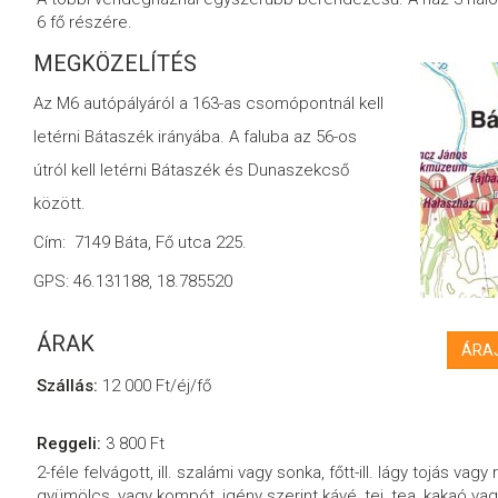
6 fő részére.
MEGKÖZELÍTÉS
Az M6 autópályáról a 163-as csomópontnál kell
letérni Bátaszék irányába. A faluba az 56-os
útról kell letérni Bátaszék és Dunaszekcső
között.
Cím: 7149 Báta, Fő utca 225.
GPS: 46.131188, 18.785520
ÁRAK
ÁRAJ
Szállás:
12 000 Ft/éj/fő
Reggeli:
3 800 Ft
2-féle felvágott, ill. szalámi vagy sonka, főtt-ill. lágy tojás vagy
gyümölcs, vagy kompót, igény szerint kávé, tej, tea, kakaó va