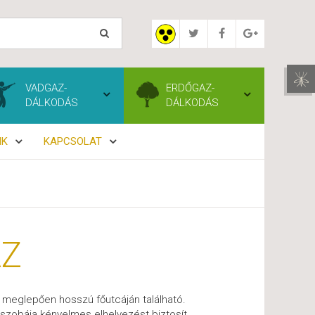
VADGAZ-
ERDŐGAZ-
DÁLKODÁS
DÁLKODÁS
NK
KAPCSOLAT
ÁZ
g meglepően hosszú főutcáján található.
szobája kényelmes elhelyezést biztosít