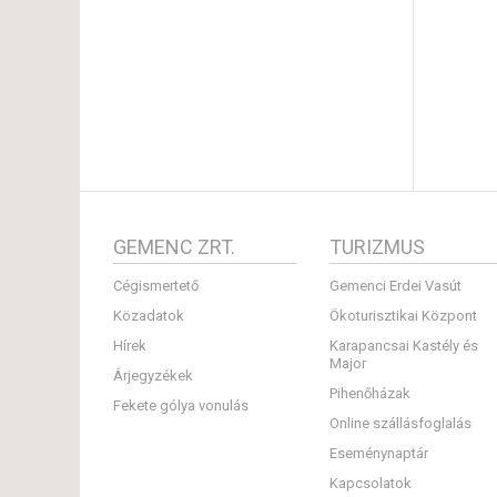
GEMENC ZRT.
TURIZMUS
Cégismertető
Gemenci Erdei Vasút
Közadatok
Ökoturisztikai Központ
Hírek
Karapancsai Kastély és
Major
Árjegyzékek
Pihenőházak
Fekete gólya vonulás
Online szállásfoglalás
Eseménynaptár
Kapcsolatok