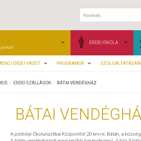
ERDEI ISKOLA
jainkat!
ENCI ERDEI VASÚT
PROGRAMOK
SZOLGÁLTATÁSAI
MUS
ERDEI SZÁLLÁSOK
BÁTAI VENDÉGHÁZ
BÁTAI VENDÉGH
A pörbölyi Ökoturisztikai Központtól 20 km-re, Bátán, a közsé
A többi vendégháznál egyszerűbb berendezésű. A ház 3 háló