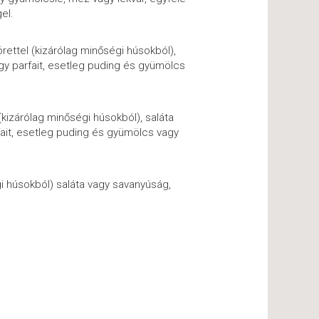
el.
örettel (kizárólag minőségi húsokból),
agy parfait, esetleg puding és gyümölcs
(kizárólag minőségi húsokból), saláta
fait, esetleg puding és gyümölcs vagy
gi húsokból) saláta vagy savanyúság,