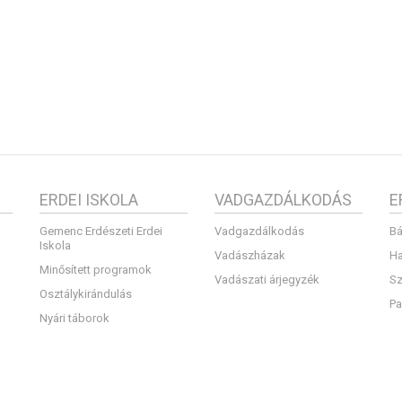
ERDEI ISKOLA
VADGAZDÁLKODÁS
E
Gemenc Erdészeti Erdei
Vadgazdálkodás
Bá
Iskola
Vadászházak
Ha
Minősített programok
Vadászati árjegyzék
Sz
Osztálykirándulás
Pa
Nyári táborok